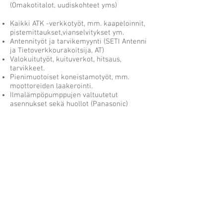
(Omakotitalot, uudiskohteet yms)
Kaikki ATK -verkkotyöt, mm. kaapeloinnit,
pistemittaukset,vianselvitykset ym.
Antennityöt ja tarvikemyynti (SETI Antenni
ja Tietoverkkourakoitsija, AT)
Valokuitutyöt, kuituverkot, hitsaus,
tarvikkeet.
Pienimuotoiset koneistamotyöt, mm.
moottoreiden laakerointi.
Ilmalämpöpumppujen valtuutetut
asennukset sekä huollot (Panasonic)
Maakaapelipaikannukset.
Standardien mukaiset
käyttöönottotarkastukset ja mittaukset.
Sähkölaitteistojen lämpökuvaukset ja
kuvalliset raportit.
Sähköautojen latauspisteet (Asennus+
Suunnittelu+ konsultointi)
Töissämme noudatamme aina alamme
viimeisimpiä standardeja ja
turvallisuusmääräyksiä, huolehdimme
myös että jokaisella asentajallamme on